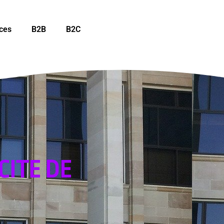
ces
B2B
B2C
CITE DE