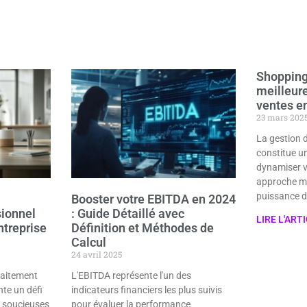
Shopping
meilleur
ventes en
23 mars 202
La gestion 
constitue un
dynamiser v
approche m
puissance 
Booster votre EBITDA en 2024
sionnel
: Guide Détaillé avec
LIRE L'ART
ntreprise
Définition et Méthodes de
Calcul
24 avril 2025
raitement
L'EBITDA représente l'un des
te un défi
indicateurs financiers les plus suivis
s soucieuses
pour évaluer la performance